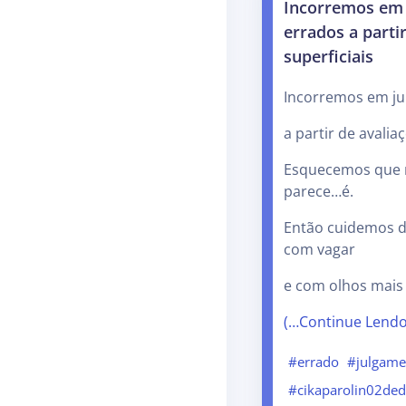
Incorremos em
errados a parti
superficiais
Incorremos em ju
a partir de avalia
Esquecemos que 
parece…é.
Então cuidemos d
com vagar
e com olhos mais
(…Continue Lend
#errado
#julgame
#cikaparolin02de