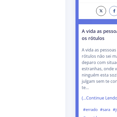
A vida as pesso
os rótulos
A vida as pessoas
rótulos não sei m
deparo com situa
estranhas, onde 
ninguém esta sozi
julgam sem te co
te…
(…Continue Lend
#errado
#sara
#j