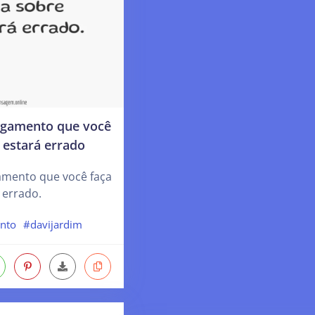
lgamento que você
 estará errado
amento que você faça
 errado.
nto
#davijardim