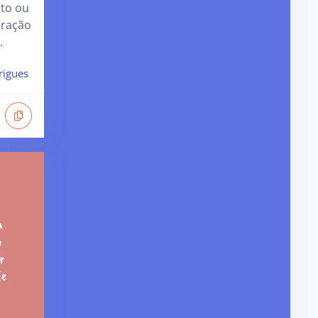
to ou
eração
.
rigues