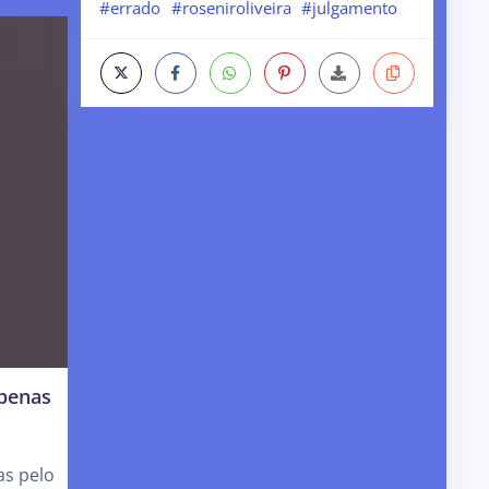
#errado
#roseniroliveira
#julgamento
apenas
as pelo