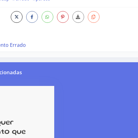
ento Errado
cionadas