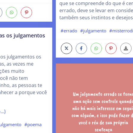
que se compreende do que é cer
errado, deve se levar em consid
também seus instintos e desejos
#errado
#julgamento
#misterrod
as os julgamentos
 os julgamentos os
as, as vezes me
ções muito
você não tem
nho, as pessoas te
nhecer a porque você
o…)
ulgamento
#poema