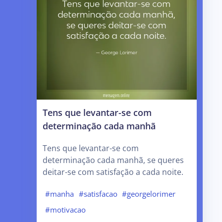
Tens que levantar-se com
determinação cada manhã
Tens que levantar-se com
determinação cada manhã, se queres
deitar-se com satisfação a cada noite.
#manha
#satisfacao
#georgelorimer
#motivacao