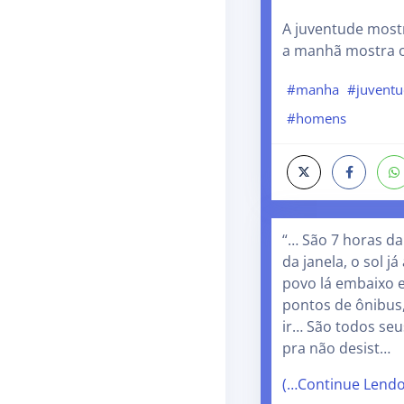
A juventude mos
a manhã mostra o
#manha
#juvent
#homens
“… São 7 horas da
da janela, o sol j
povo lá embaixo e
pontos de ônibus
ir… São todos seu
pra não desist…
(…Continue Lend