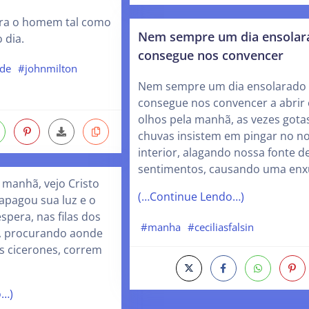
tra o homem tal como
Nem sempre um dia ensolar
 dia.
consegue nos convencer
ude
#johnmilton
Nem sempre um dia ensolarado
consegue nos convencer a abrir 
olhos pela manhã, as vezes gota
chuvas insistem em pingar no n
interior, alagando nossa fonte d
sentimentos, causando uma enx
 manhã, vejo Cristo
(…Continue Lendo…)
á apagou sua luz e o
spera, nas filas dos
#manha
#ceciliasfalsin
, procurando aonde
s cicerones, correm
o…)