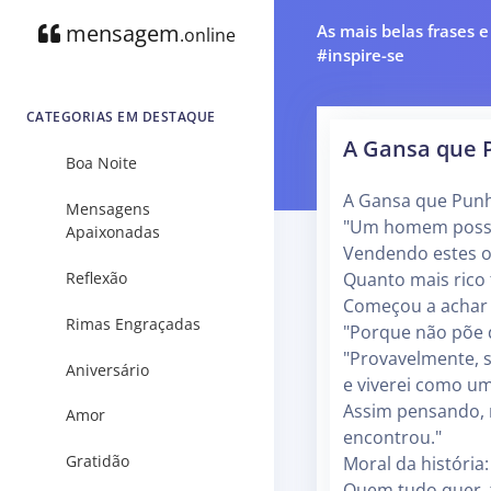
mensagem
As mais belas frases 
.online
#inspire-se
CATEGORIAS EM DESTAQUE
A Gansa que 
Boa Noite
A Gansa que Pun
Mensagens
"Um homem possu
Apaixonadas
Vendendo estes o
Reflexão
Quanto mais rico 
Começou a achar 
Rimas Engraçadas
"Porque não põe d
"Provavelmente, s
Aniversário
e viverei como u
Assim pensando, m
Amor
encontrou."
Gratidão
Moral da história:
Quem tudo quer, 