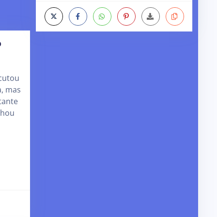
o
cutou
a, mas
tante
chou