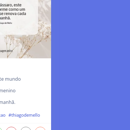
ste mundo
menino
 manhã.
cao
#thiagodemello