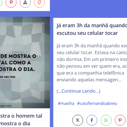
Já eram 3h da manhã quand
escutou seu celular tocar
Já eram 3h da manhã quando es
seu celular tocar. Estava na cam
não dormia. Em um primeiro ins
não pensou em ver quem era, a
que era a companhia telefônica
enviando aquelas mensagen…
(…Continue Lendo…)
#manha
#caiofernandoabreu
stra o homem tal
ostra o dia