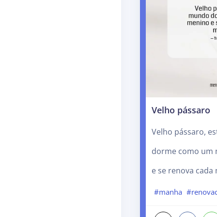
Velho pássaro
Velho pássaro, e
dorme como um 
e se renova cada
#manha
#renova