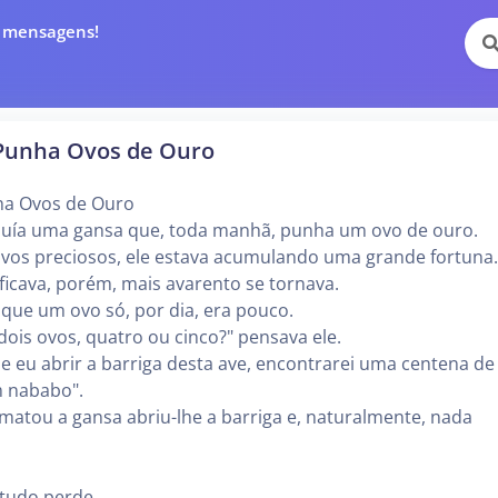
e mensagens!
Punha Ovos de Ouro
ha Ovos de Ouro
ía uma gansa que, toda manhã, punha um ovo de ouro.
vos preciosos, ele estava acumulando uma grande fortuna.
ficava, porém, mais avarento se tornava.
que um ovo só, por dia, era pouco.
ois ovos, quatro ou cinco?" pensava ele.
e eu abrir a barriga desta ave, encontrarei uma centena de
m nababo".
atou a gansa abriu-lhe a barriga e, naturalmente, nada
tudo perde.