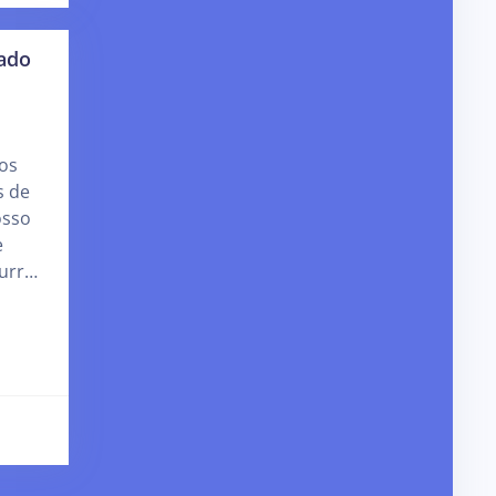
ado
os
s de
osso
e
urr…