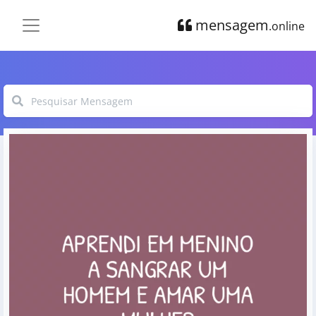
mensagem
.online