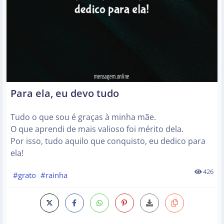
Para ela, eu devo tudo
Tudo o que sou é graças à minha mãe.
O que aprendi de mais valioso foi mérito dela.
Por isso, tudo aquilo que conquisto, eu dedico para
ela!
426
#grato
#rainha