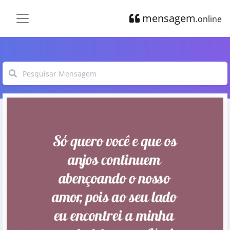
mensagem
.online