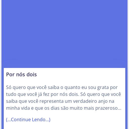
Por nós dois
Só quero que você saiba o quanto eu sou grata por
tudo que você já fez por nós dois. Só quero que você
saiba que você representa um verdadeiro anjo na
minha vida e que os dias são muito mais prazeroso…
(…Continue Lendo…)