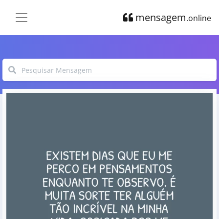
mensagem
.online