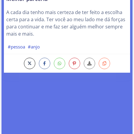
A cada dia tenho mais certeza de ter feito a escolha
certa para a vida. Ter você ao meu lado me dá forças
para continuar e me faz ser alguém melhor sempre
mais e mais.
#pessoa
#anjo