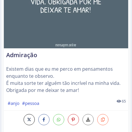
Admiração
Existem dias que eu me perco em pensamentos
enquanto te observo.
É muita sorte ter alguém tão incrível na minha vida.
Obrigada por me deixar te amar!
65
#anjo
#pessoa