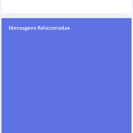
Mensagens Relacionadas