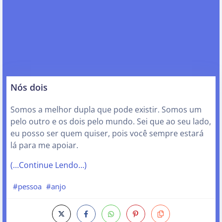
Nós dois
Somos a melhor dupla que pode existir. Somos um
pelo outro e os dois pelo mundo. Sei que ao seu lado,
eu posso ser quem quiser, pois você sempre estará
lá para me apoiar.
(…Continue Lendo…)
#pessoa
#anjo