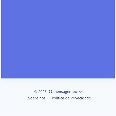
© 2026
mensagem
.online
Sobre nós
Política de Privacidade