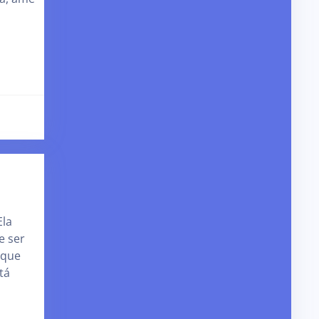
Ela
e ser
 que
tá