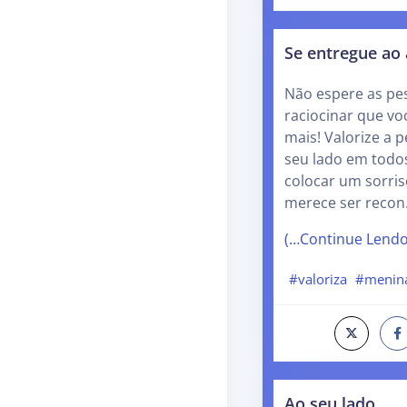
Se entregue ao
Não espere as pe
raciocinar que voc
mais! Valorize a 
seu lado em todos
colocar um sorris
merece ser reco
(…Continue Lend
#valoriza
#menin
Ao seu lado