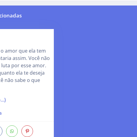
cionadas
 o amor que ela tem
rataria assim. Você não
 luta por esse amor.
uanto ela te deseja
cê não sabe o que
o…)
a