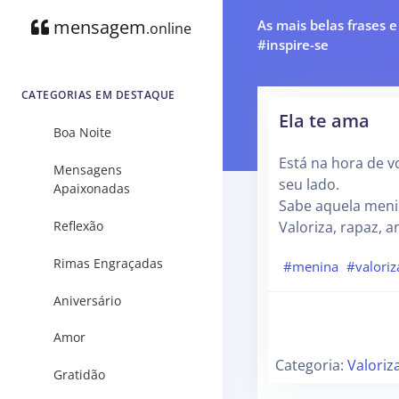
mensagem
As mais belas frases 
.online
#inspire-se
CATEGORIAS EM DESTAQUE
Ela te ama
Boa Noite
Está na hora de v
Mensagens
seu lado.
Apaixonadas
Sabe aquela menin
Reflexão
Valoriza, rapaz, a
Rimas Engraçadas
#menina
#valoriz
Aniversário
Amor
Categoria:
Valoriz
Gratidão