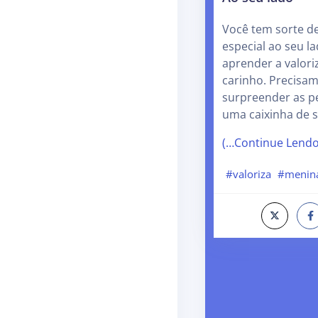
Você tem sorte d
especial ao seu l
aprender a valori
carinho. Precisa
surpreender as pe
uma caixinha de 
(…Continue Lend
#valoriza
#menin