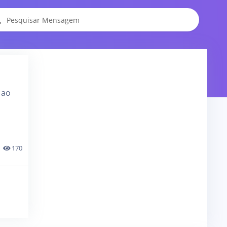
 ao
170