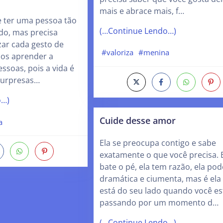
mais e abrace mais, f…
e ter uma pessoa tão
(…Continue Lendo…)
ado, mas precisa
zar cada gesto de
#valoriza
#menina
mos aprender a
ssoas, pois a vida é
surpresas…
o…)
Cuide desse amor
a
Ela se preocupa contigo e sabe
exatamente o que você precisa. 
bate o pé, ela tem razão, ela pod
dramática e ciumenta, mas é ela
está do seu lado quando você es
passando por um momento d…
(…Continue Lendo…)