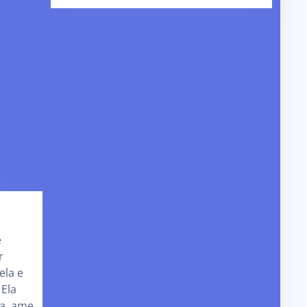
e
r
ela e
 Ela
la, ame