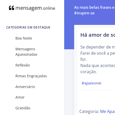
mensagem
As mais belas frases 
.online
#inspire-se
CATEGORIAS EM DESTAQUE
Há amor de s
Boa Noite
Se depender de mi
Mensagens
Farei de você a p
Apaixonadas
for.
Reflexão
Nada que acontec
coração.
Rimas Engraçadas
#apaixonei
Aniversário
Amor
Gratidão
Categoria:
Me Apai