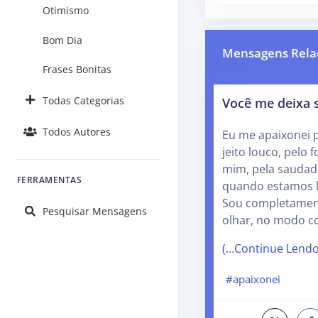
Otimismo
Bom Dia
Mensagens Rela
Frases Bonitas
Você me deixa 
Todas Categorias
Todos Autores
Eu me apaixonei p
jeito louco, pelo
mim, pela sauda
FERRAMENTAS
quando estamos l
Sou completament
Pesquisar Mensagens
olhar, no modo 
(…Continue Lend
#apaixonei