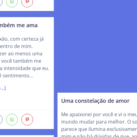
também me ama
xão, com certeza já
dentro de mim.
zer ao menos uma
ue você também me
 intensidade que eu.
 é sentimento…
o…)
Uma constelação de amor
Me apaixonei por você e vi o me
mundo mudar para melhor. O so
parece que ilumina exclusivamen
mim e não há dúvidas de que, ao