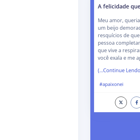
A felicidade qu
Meu amor, queria
um beijo demorad
resquícios de qu
pessoa completa
que vive a respira
você exala e me 
(…Continue Lend
#apaixonei