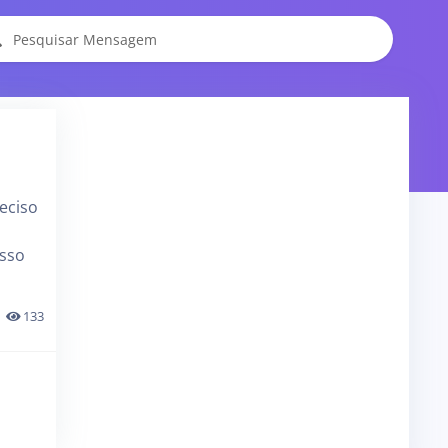
eciso
osso
133