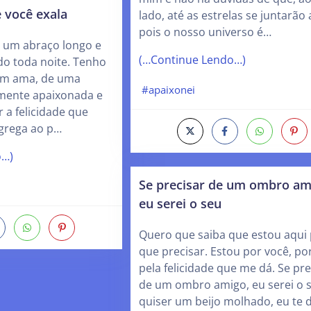
e você exala
lado, até as estrelas se juntarão 
pois o nosso universo é…
 um abraço longo e
(…Continue Lendo…)
o toda noite. Tenho
em ama, de uma
#apaixonei
mente apaixonada e
r a felicidade que
agrega ao p…
o…)
Se precisar de um ombro am
eu serei o seu
Quero que saiba que estou aqui 
que precisar. Estou por você, po
pela felicidade que me dá. Se pre
de um ombro amigo, eu serei o s
quiser um beijo molhado, eu te 