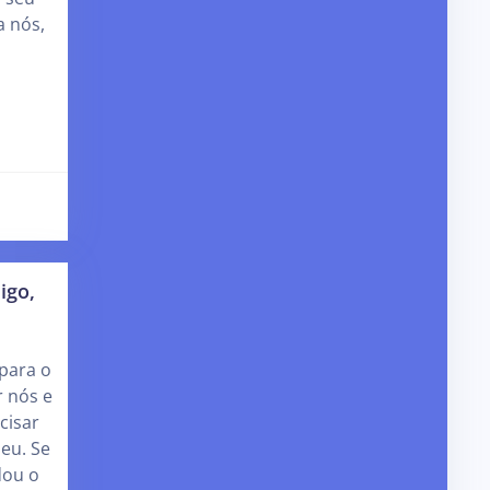
a nós,
igo,
para o
r nós e
cisar
eu. Se
dou o