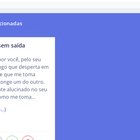
cionadas
sem saída
or você, pelo seu
 fogo que desperta em
de que me toma
onge um do outro.
e alucinado no seu
como me toma…
o…)