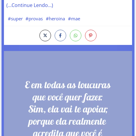
(…Continue Lendo…)
#super
#provas
#heroina
#mae