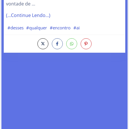
vontade de …
(…Continue Lendo…)
#desses
#qualquer
#encontro
#ai