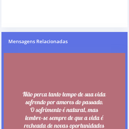
Mensagens Relacionadas