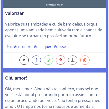
Valorizar
Valorize suas amizades e cuide bem delas. Porque
apenas uma amizade bem cultivada tem a chance de
evoluir e se tornar um possível amor no futuro.
#ai
#encontro
#qualquer
#desses
Olá, amor!
Olá, meu amor! Ainda não te conheço, mas sei que
você está por aí procurando por mim assim como
estou procurando por você. Não tenha pressa, meu
amor. O tempo nos torna maduros e aumenta a