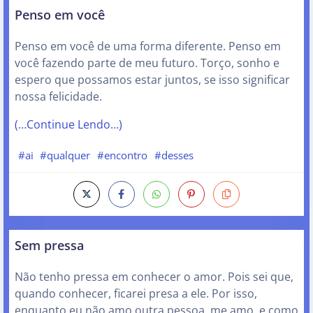
Penso em você
Penso em você de uma forma diferente. Penso em
você fazendo parte de meu futuro. Torço, sonho e
espero que possamos estar juntos, se isso significar
nossa felicidade.
(…Continue Lendo…)
#ai
#qualquer
#encontro
#desses
Sem pressa
Não tenho pressa em conhecer o amor. Pois sei que,
quando conhecer, ficarei presa a ele. Por isso,
enquanto eu não amo outra pessoa, me amo, e como