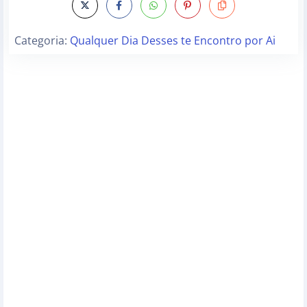
Categoria:
Qualquer Dia Desses te Encontro por Ai