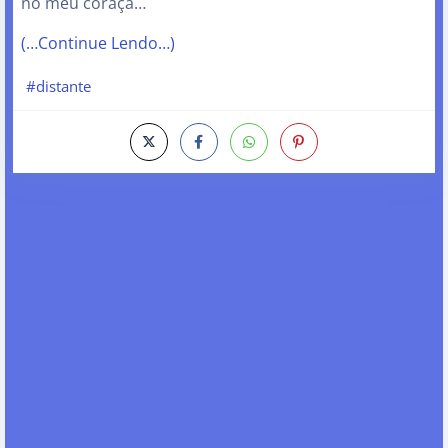
no meu coraçã…
(…Continue Lendo…)
#distante