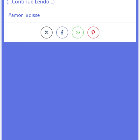
(…Continue Lendo…)
#amor
#disse