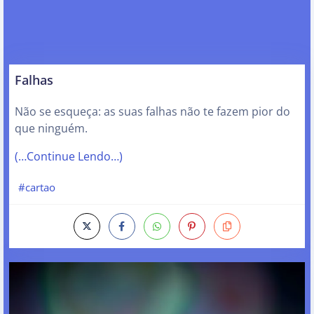
Falhas
Não se esqueça: as suas falhas não te fazem pior do
que ninguém.
(…Continue Lendo…)
#cartao