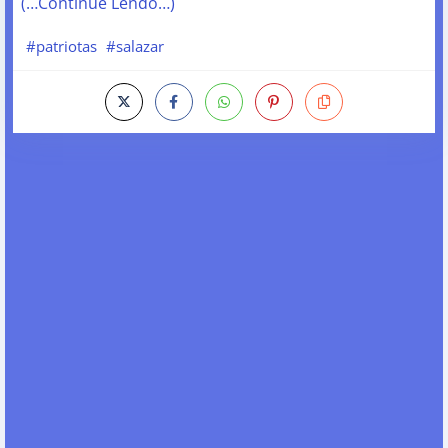
(…Continue Lendo…)
#patriotas
#salazar