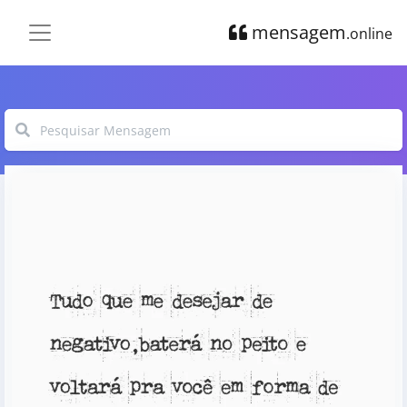
mensagem
.online