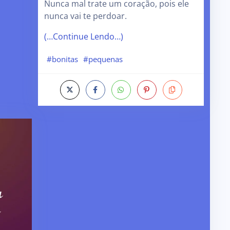
Nunca mal trate um coração, pois ele
nunca vai te perdoar.
(…Continue Lendo…)
#bonitas
#pequenas