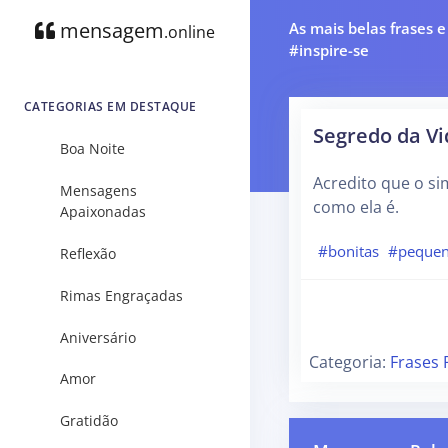
mensagem
As mais belas frases 
.online
#inspire-se
CATEGORIAS EM DESTAQUE
Segredo da Vi
Boa Noite
Acredito que o si
Mensagens
como ela é.
Apaixonadas
#bonitas
#peque
Reflexão
Rimas Engraçadas
Aniversário
Categoria:
Frases 
Amor
Gratidão