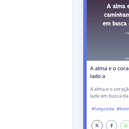
A alma e o cor
lado a
A alma e o coraç
lado em busca da 
#luisycosta
#boni