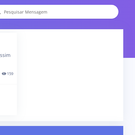
assim
159