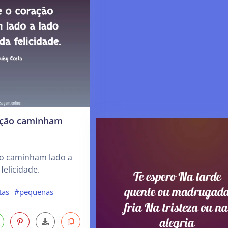
ação caminham
ão caminham lado a
felicidade.
tas
#pequenas