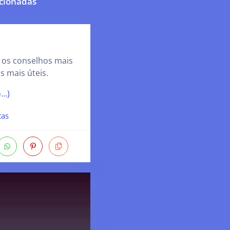
cionadas
 os conselhos mais
s mais úteis.
o…)
tas