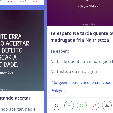
Te espero Na tarde quente o
madrugada fria Na tristeza
Te espero
Na tarde quente ou madrugada f
Na tristeza ou na alegria
#jorgeemateus
#pequenas
#boni
#alegria
ntando acertar
ando acertar, não é