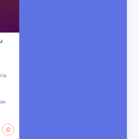
u
ria
tas