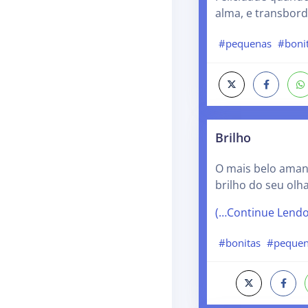
alma, e transbord
#pequenas
#boni
Brilho
O mais belo aman
brilho do seu olha
(…Continue Lend
#bonitas
#peque