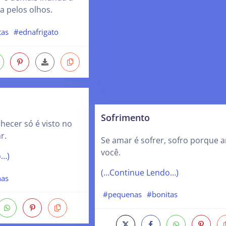
a pelos olhos.
tas
#ednafrigato
Sofrimento
hecer só é visto no
r.
Se amar é sofrer, sofro porque 
você.
o…)
(…Continue Lendo…)
nas
#pequenas
#bonitas