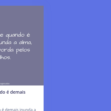
ndo é demais
o é demais inunda a