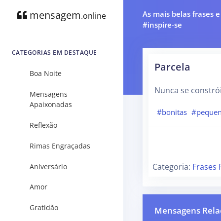
mensagem
As mais belas frases 
.online
#inspire-se
CATEGORIAS EM DESTAQUE
Parcela
Boa Noite
Nunca se constrói
Mensagens
Apaixonadas
#bonitas
#peque
Reflexão
Rimas Engraçadas
Categoria:
Frases 
Aniversário
Amor
Gratidão
Mensagens Rela