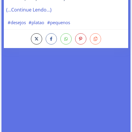
(…Continue Lendo…)
#desejos
#platao
#pequenos