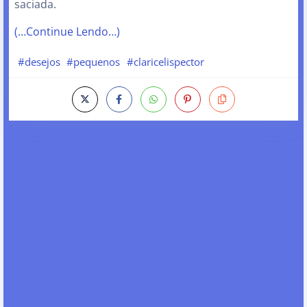
saciada.
(…Continue Lendo…)
#desejos
#pequenos
#claricelispector