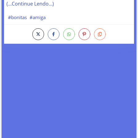
(…Continue Lendo…)
#bonitas
#amiga