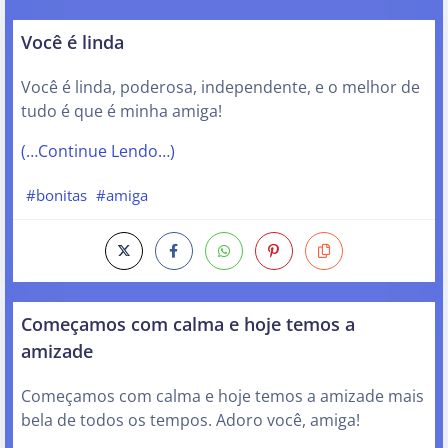
Você é linda
Você é linda, poderosa, independente, e o melhor de
tudo é que é minha amiga!
(…Continue Lendo…)
#bonitas
#amiga
Começamos com calma e hoje temos a
amizade
Começamos com calma e hoje temos a amizade mais
bela de todos os tempos. Adoro você, amiga!