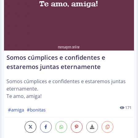
Somos cúmplices e confidentes e
estaremos juntas eternamente
Somos cúmplices e confidentes e estaremos juntas
eternamente.
Te amo, amiga!
171
#amiga
#bonitas