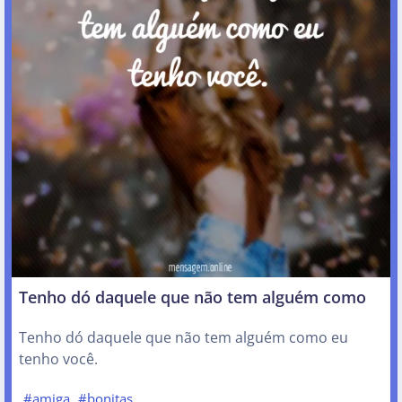
Tenho dó daquele que não tem alguém como
Tenho dó daquele que não tem alguém como eu
tenho você.
#amiga
#bonitas