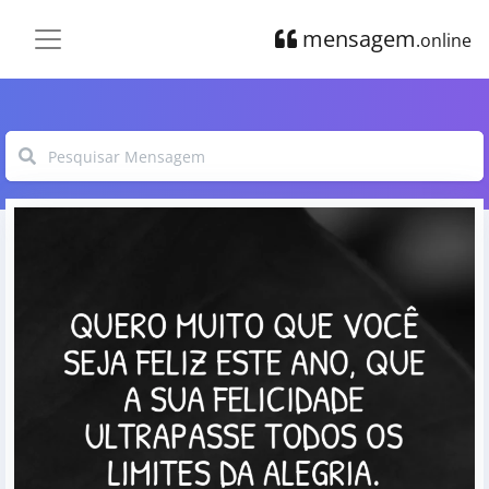
mensagem
.online