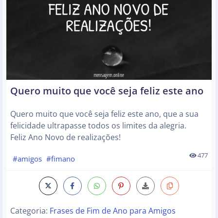
Quero muito que você seja feliz este ano
Quero muito que você seja feliz este ano, que a sua
felicidade ultrapasse todos os limites da alegria.
Feliz Ano Novo de realizações!
477
#amigos
#fimano
Categoria:
Frases de Fim de Ano para Amigos