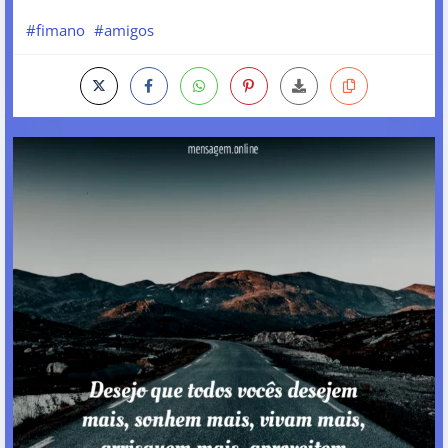
#fimano
#amigos