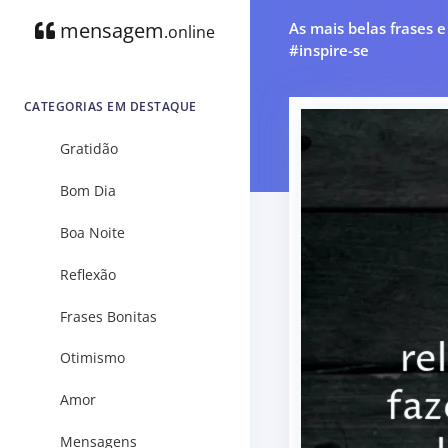
mensagem
As mais belas frases 
.online
#inspire-se
CATEGORIAS EM DESTAQUE
Gratidão
Bom Dia
Boa Noite
Reflexão
Frases Bonitas
Otimismo
Amor
Mensagens