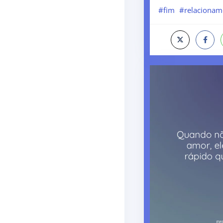
#fim
#relacionam