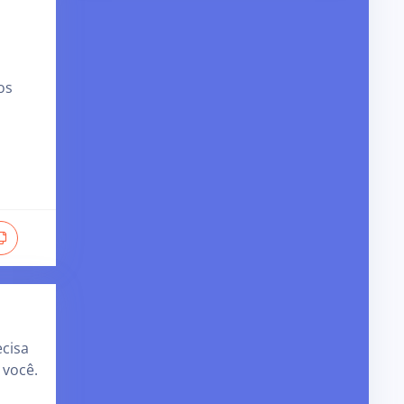
os
cisa
 você.