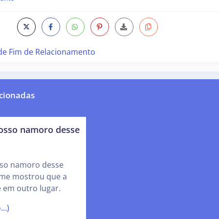
de Fim de Relacionamento
cionadas
nosso namoro desse
sso namoro desse
a me mostrou que a
é em outro lugar.
o…)