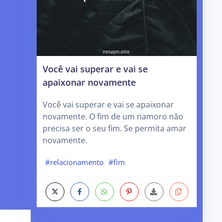
Você vai superar e vai se
apaixonar novamente
Você vai superar e vai se apaixonar
novamente. O fim de um namoro não
precisa ser o seu fim. Se permita amar
novamente.
#relacionamento
#fim