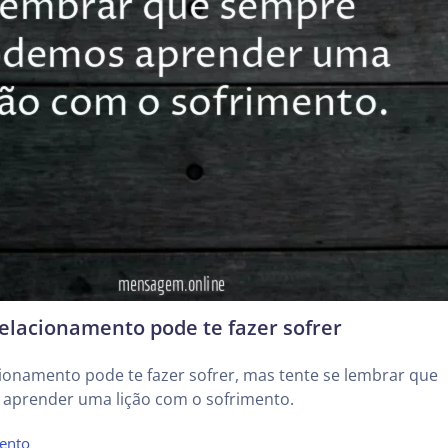
elacionamento pode te fazer sofrer
ionamento pode te fazer sofrer, mas tente se lembrar que
prender uma lição com o sofrimento.
ento