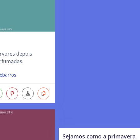
árvores depois
rfumadas.
ebarros
Sejamos como a primavera