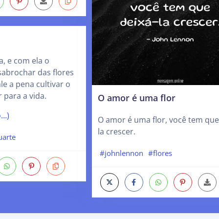
, e com ela o
sabrochar das flores
e a pena cultivar o
 para a vida.
O amor é uma flor
o…)
O amor é uma flor, você tem que
la crescer.
uarte
#johnlennon
#flores