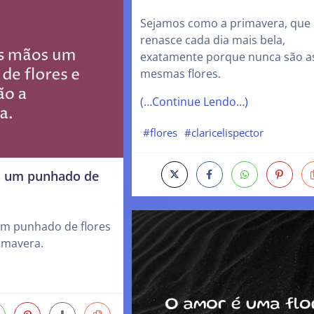
Sejamos como a primavera, que
renasce cada dia mais bela,
exatamente porque nunca são a
mesmas flores.
(…Continue Lendo…)
#flores
#claricelispector
s um punhado de
m punhado de flores
imavera.