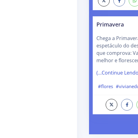
Primavera
Chega a Primavera
espetáculo do de
que comprova: Val
melhor e florescer
(…Continue Lend
#flores
#vivianed