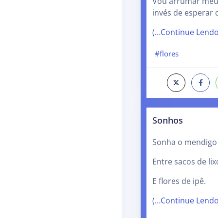
Vou arrumar meu 
invés de esperar 
(…Continue Lend
#flores
Sonhos
Sonha o mendigo
Entre sacos de lix
E flores de ipê.
(…Continue Lend