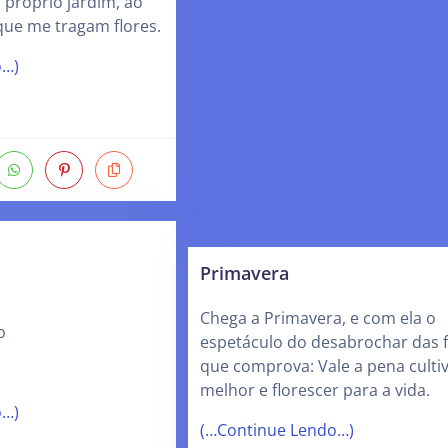
próprio jardim, ao
que me tragam flores.
o…)
Primavera
Chega a Primavera, e com ela o
o
espetáculo do desabrochar das f
que comprova: Vale a pena cultiv
melhor e florescer para a vida.
o…)
(…Continue Lendo…)