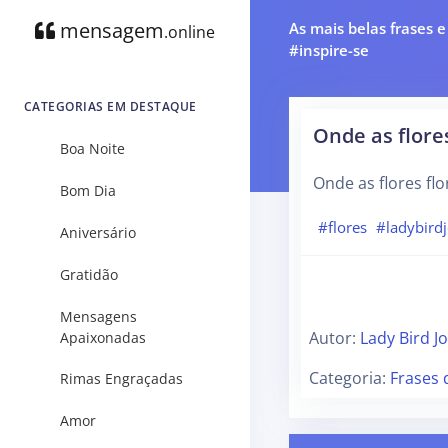
mensagem
As mais belas frases 
.online
#inspire-se
CATEGORIAS EM DESTAQUE
Onde as flore
Boa Noite
Onde as flores fl
Bom Dia
#flores
#ladybird
Aniversário
Gratidão
Mensagens
Autor:
Lady Bird J
Apaixonadas
Categoria:
Frases 
Rimas Engraçadas
Amor