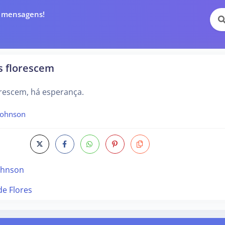
e mensagens!
s florescem
orescem, há esperança.
johnson
ohnson
de Flores