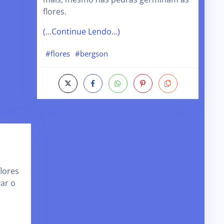
flores.
(…Continue Lendo…)
#flores
#bergson
lores
ar o