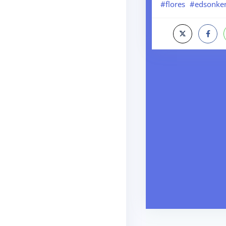
#flores
#edsonken