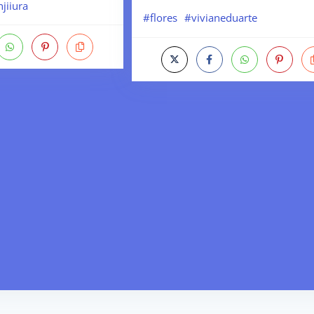
jiiura
#flores
#vivianeduarte