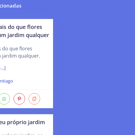
cionadas
is do que flores
um jardim qualquer
 do que flores
 jardim qualquer.
o…)
ntiago
u próprio jardim