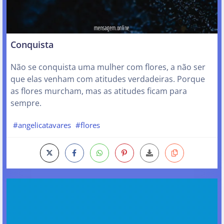
Conquista
Não se conquista uma mulher com flores, a não ser
que elas venham com atitudes verdadeiras. Porque
as flores murcham, mas as atitudes ficam para
sempre.
#angelicatavares
#flores