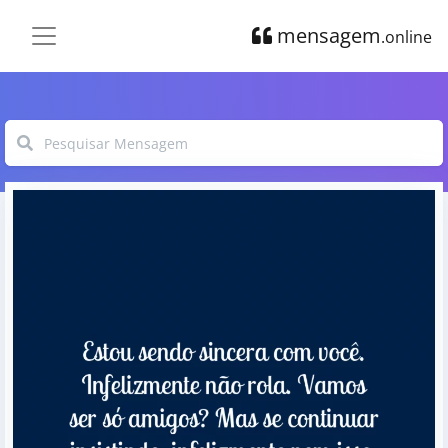
mensagem
.online