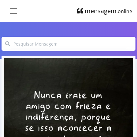
mensagem
.online