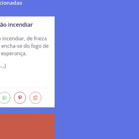
cionadas
ão incendiar
 incendiar, de frieza
, encha-se do fogo de
e esperança.
o…)