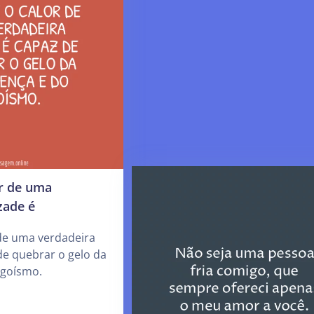
r de uma
zade é
de uma verdadeira
de quebrar o gelo da
egoísmo.