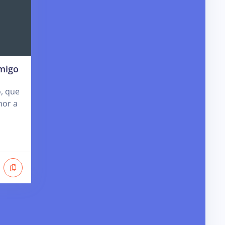
migo
, que
mor a