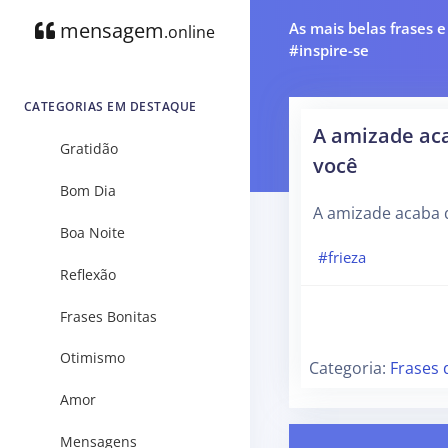
mensagem
As mais belas frases 
.online
#inspire-se
CATEGORIAS EM DESTAQUE
A amizade ac
Gratidão
você
Bom Dia
A amizade acaba 
Boa Noite
#frieza
Reflexão
Frases Bonitas
Otimismo
Categoria:
Frases 
Amor
Mensagens