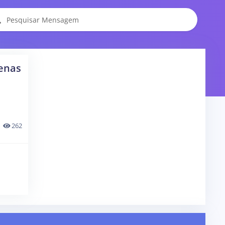
enas
262