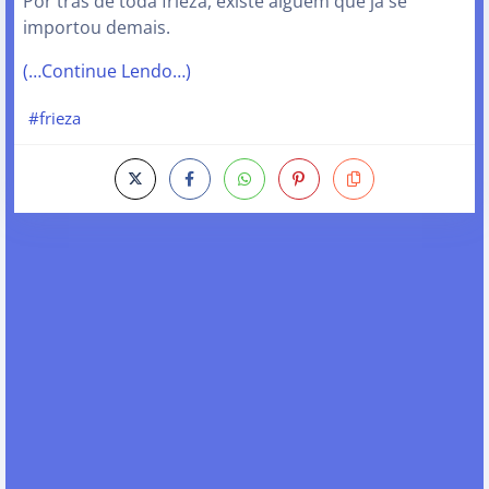
Por trás de toda frieza, existe alguém que já se
importou demais.
(…Continue Lendo…)
#frieza