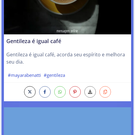
Gentileza é igual café
Gentileza é igual café, acorda seu espírito e melhora
seu dia.
#mayarabenatti
#gentileza