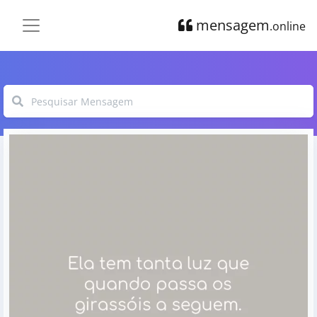
mensagem
.online