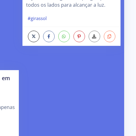
todos os lados para alcançar a luz.
#girassol
a em
m
 apenas