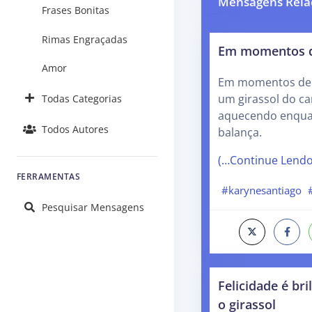
Mensagens Rela
Frases Bonitas
Rimas Engraçadas
Em momentos d
Amor
Em momentos de 
um girassol do c
Todas Categorias
aquecendo enquan
Todos Autores
balança.
(…Continue Lend
FERRAMENTAS
#karynesantiago
Pesquisar Mensagens
Felicidade é bri
o girassol