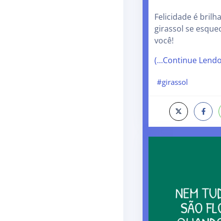
Felicidade é brilh
girassol se esquec
você!
(…Continue Lend
#girassol