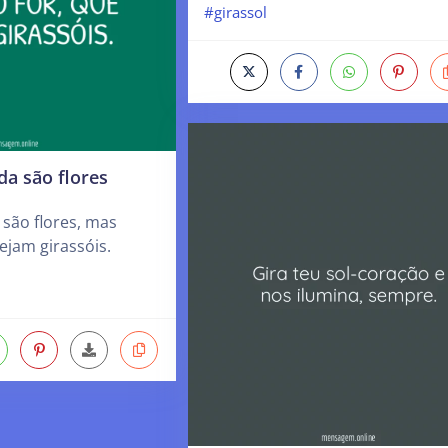
#girassol
a são flores
são flores, mas
ejam girassóis.