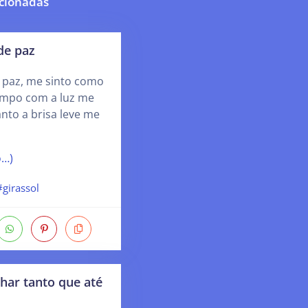
cionadas
e paz
paz, me sinto como
ampo com a luz me
to a brisa leve me
o…)
#girassol
lhar tanto que até