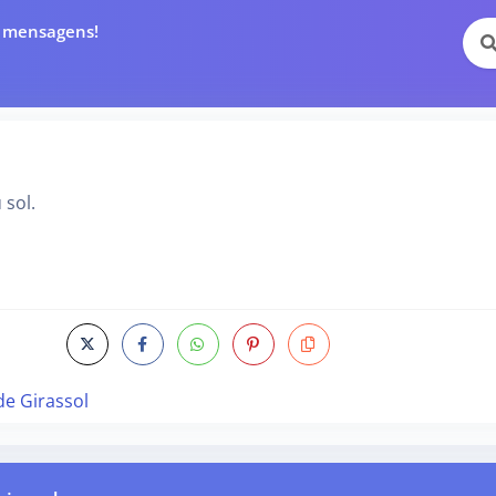
e mensagens!
 sol.
de Girassol