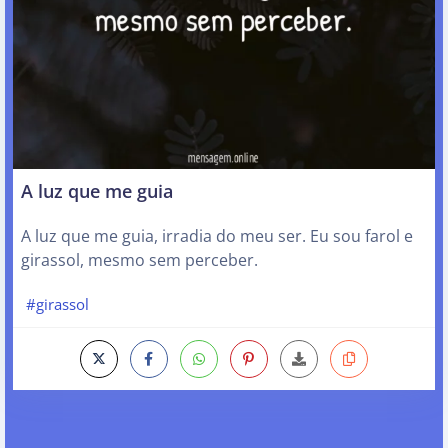
A luz que me guia
A luz que me guia, irradia do meu ser. Eu sou farol e
girassol, mesmo sem perceber.
#girassol