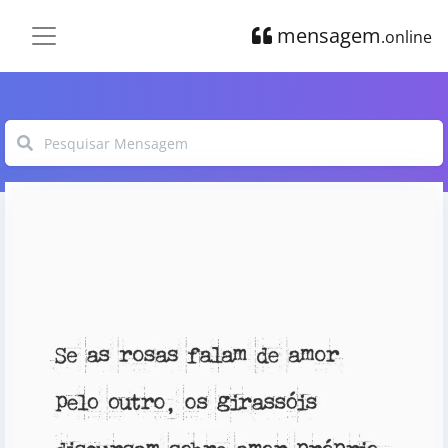
mensagem
.online