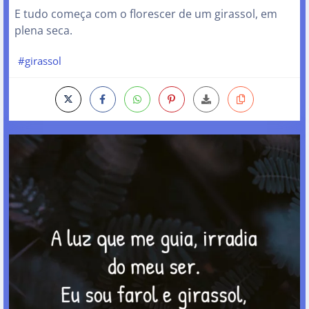
E tudo começa com o florescer de um girassol, em
plena seca.
#girassol