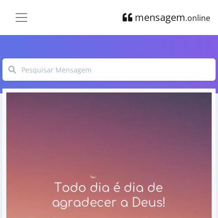
mensagem
.online