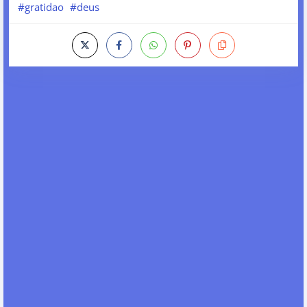
#gratidao
#deus