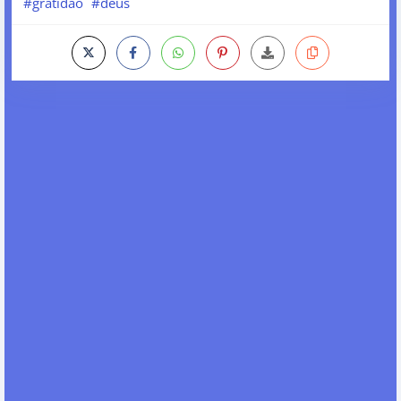
#gratidao
#deus