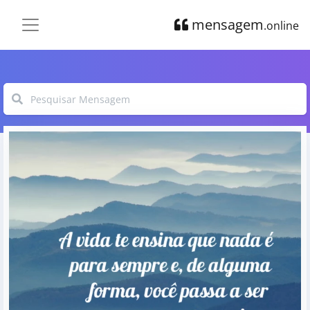
mensagem
.online