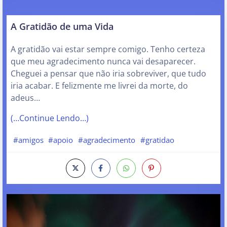
A Gratidão de uma Vida
A gratidão vai estar sempre comigo. Tenho certeza
que meu agradecimento nunca vai desaparecer.
Cheguei a pensar que não iria sobreviver, que tudo
iria acabar. E felizmente me livrei da morte, do
adeus…
(…Continue Lendo…)
#amigos
#apoio
#agradecimento
#gratidao