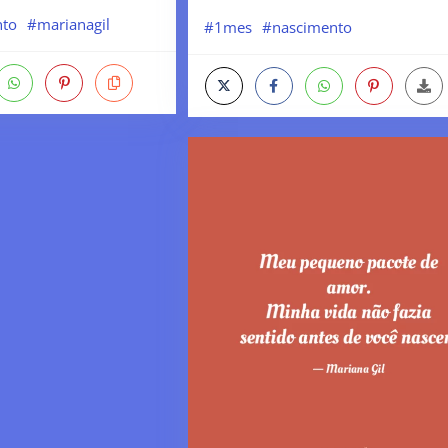
nto
#marianagil
#1mes
#nascimento