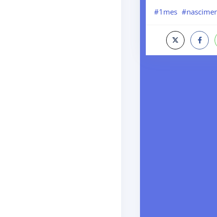
#1mes
#nascime