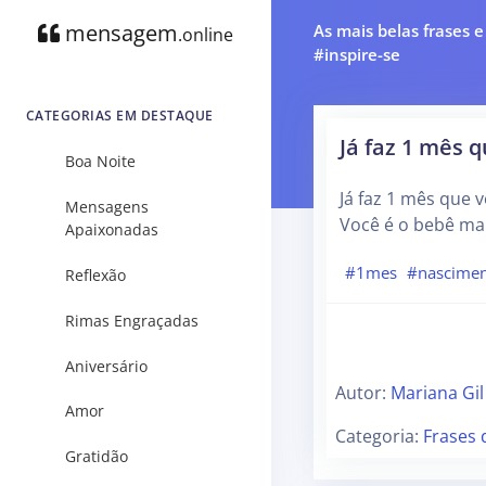
mensagem
As mais belas frases 
.online
#inspire-se
CATEGORIAS EM DESTAQUE
Já faz 1 mês 
Boa Noite
Já faz 1 mês que 
Mensagens
Você é o bebê ma
Apaixonadas
#1mes
#nascime
Reflexão
Rimas Engraçadas
Aniversário
Autor:
Mariana Gil
Amor
Categoria:
Frases 
Gratidão