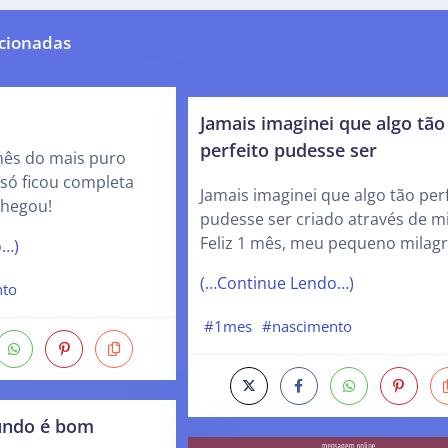
cionadas
Jamais imaginei que algo tão
perfeito pudesse ser
mês do mais puro
só ficou completa
Jamais imaginei que algo tão per
chegou!
pudesse ser criado através de m
Feliz 1 mês, meu pequeno milagr
o…)
(…Continue Lendo…)
nto
#1mes
#nascimento
undo é bom