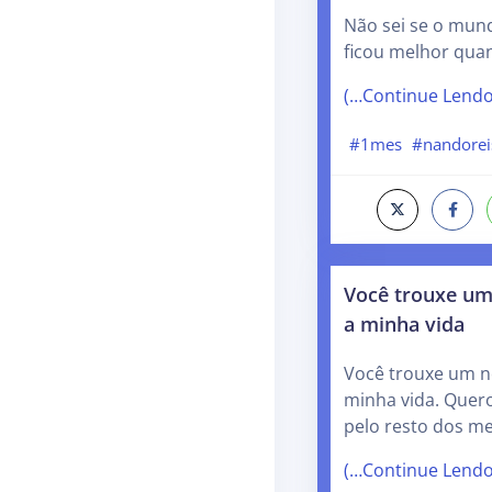
Não sei se o mun
ficou melhor qua
(…Continue Lend
#1mes
#nandorei
Você trouxe um
a minha vida
Você trouxe um n
minha vida. Quer
pelo resto dos me
(…Continue Lend