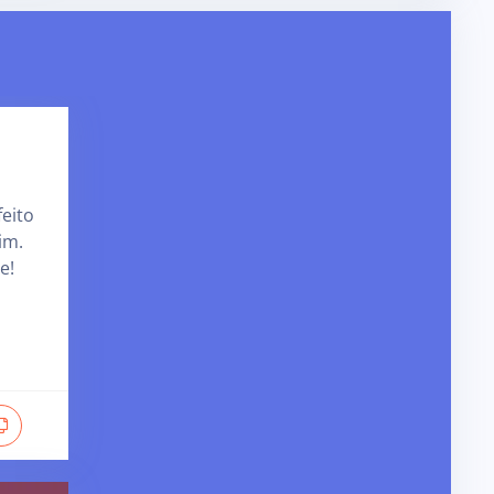
feito
im.
e!