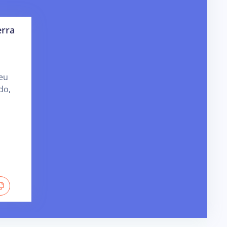
erra
seu
do,