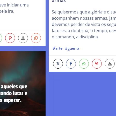
armas
eve iniciar uma
ela ira.
Se quisermos que a glória e o s
acompanhem nossas armas, jam
devemos perder de vista os segu
fatores: a doutrina, o tempo, o e
o comando, a disciplina.
#arte
#guerra