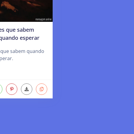
es que sabem
 quando esperar
s que sabem quando
perar.