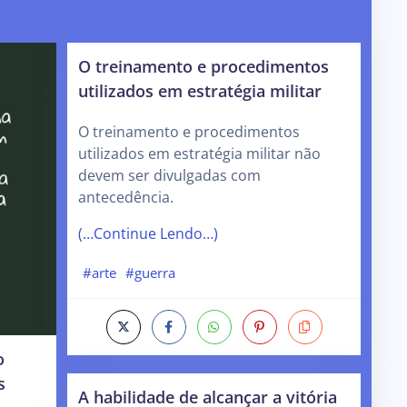
O treinamento e procedimentos
utilizados em estratégia militar
O treinamento e procedimentos
utilizados em estratégia militar não
devem ser divulgadas com
antecedência.
(…Continue Lendo…)
#arte
#guerra
o
s
A habilidade de alcançar a vitória