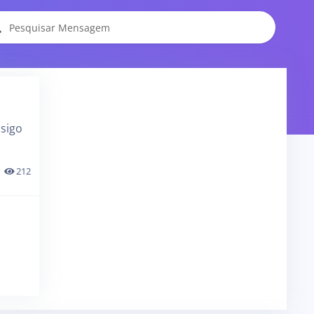
nsigo
212