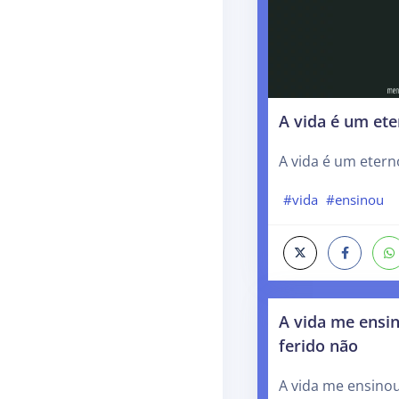
A vida é um et
A vida é um etern
#vida
#ensinou
A vida me ensi
ferido não
A vida me ensinou