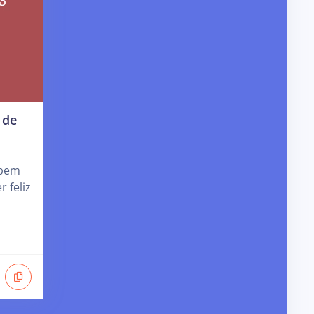
 de
 bem
r feliz