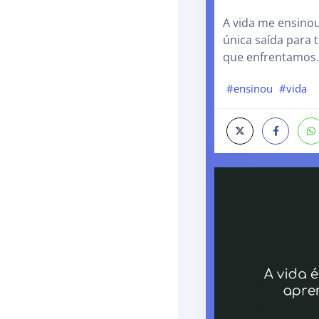
A vida me ensinou
única saída para
que enfrentamos.
#ensinou
#vida