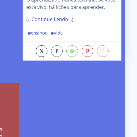
está vivo, há lições para aprender.
(…Continue Lendo…)
#ensinou
#vida