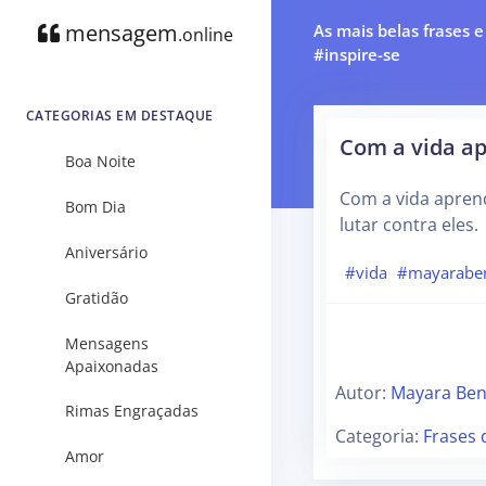
mensagem
As mais belas frases 
.online
#inspire-se
CATEGORIAS EM DESTAQUE
Com a vida a
Boa Noite
Com a vida aprend
Bom Dia
lutar contra eles.
Aniversário
#vida
#mayaraben
Gratidão
Mensagens
Apaixonadas
Autor:
Mayara Ben
Rimas Engraçadas
Categoria:
Frases 
Amor