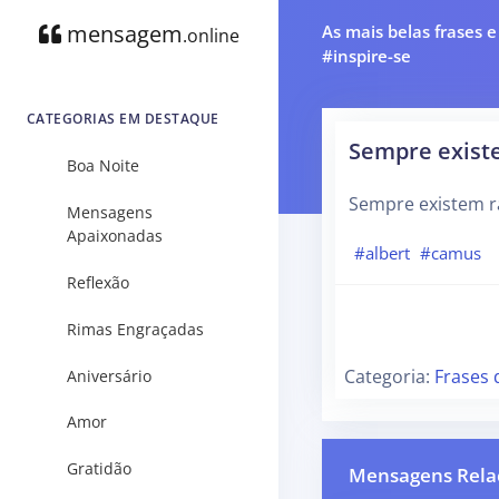
mensagem
As mais belas frases 
.online
#inspire-se
CATEGORIAS EM DESTAQUE
Sempre exist
Boa Noite
Sempre existem ra
Mensagens
Apaixonadas
#albert
#camus
Reflexão
Rimas Engraçadas
Categoria:
Frases 
Aniversário
Amor
Gratidão
Mensagens Rela