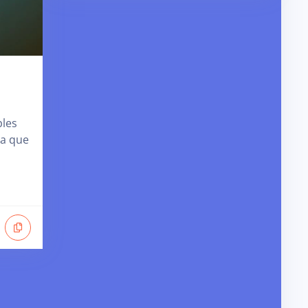
ples
da que