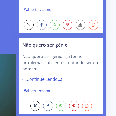
#albert
#camus
Não quero ser gênio
Não quero ser gênio… Já tenho
problemas suficientes tentando ser um
homem.
(…Continue Lendo…)
#albert
#camus