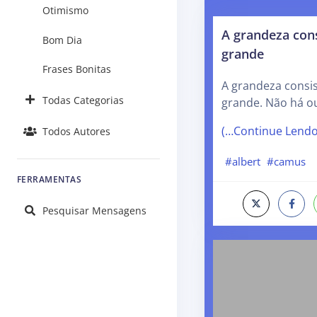
Otimismo
A grandeza cons
Bom Dia
grande
Frases Bonitas
A grandeza consis
Todas Categorias
grande. Não há o
(…Continue Lend
Todos Autores
#albert
#camus
FERRAMENTAS
Pesquisar Mensagens