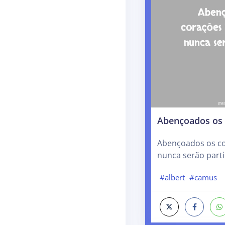
Abençoados os c
Abençoados os cor
nunca serão parti
#albert
#camus