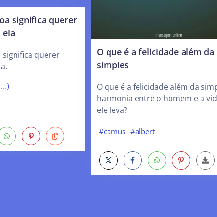
a significa querer
 ela
O que é a felicidade além da
significa querer
simples
a.
o…)
O que é a felicidade além da sim
harmonia entre o homem e a vi
ele leva?
#camus
#albert