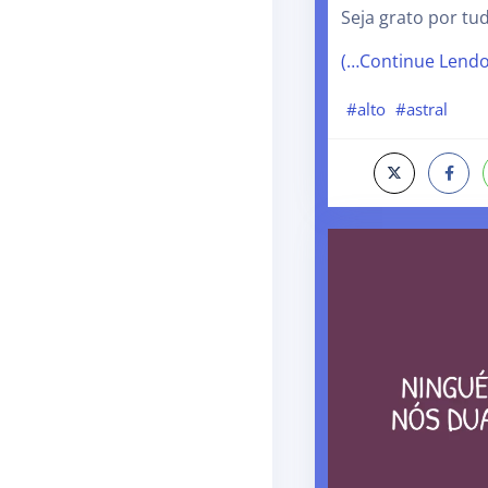
Seja grato por t
(…Continue Lend
#alto
#astral