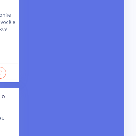
onfie
 você e
eza!
 o
eu