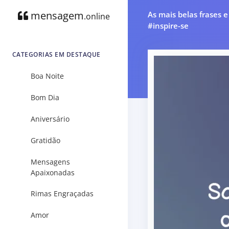
mensagem
As mais belas frases 
.online
#inspire-se
CATEGORIAS EM DESTAQUE
Boa Noite
Bom Dia
Aniversário
Gratidão
Mensagens
Apaixonadas
Rimas Engraçadas
Amor