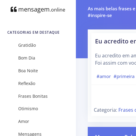
mensagem
As mais belas frases 
.online
#inspire-se
CATEGORIAS EM DESTAQUE
Eu acredito e
Gratidão
Eu acredito em am
Bom Dia
Foi assim com voc
Boa Noite
#amor
#primeira
Reflexão
Frases Bonitas
Otimismo
Categoria:
Frases 
Amor
Mensagens