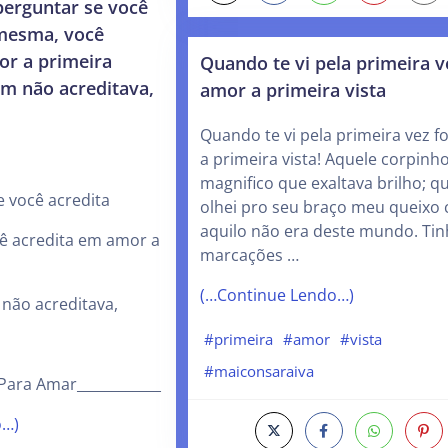
perguntar se você
 mesma, você
or a primeira
Quando te vi pela primeira v
ém não acreditava,
amor a primeira vista
Quando te vi pela primeira vez f
a primeira vista! Aquele corpinho
magnifico que exaltava brilho; 
e você acredita
olhei pro seu braço meu queixo c
aquilo não era deste mundo. Tin
ê acredita em amor a
marcações …
(…Continue Lendo…)
 não acreditava,
#primeira
#amor
#vista
#maiconsaraiva
 Para Amar____________
o…)