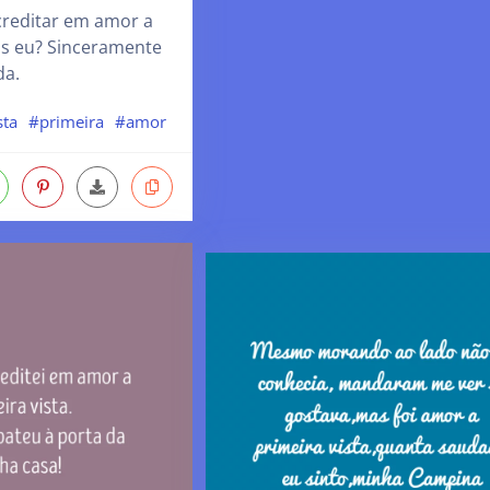
reditar em amor a
is eu? Sinceramente
da.
sta
#primeira
#amor