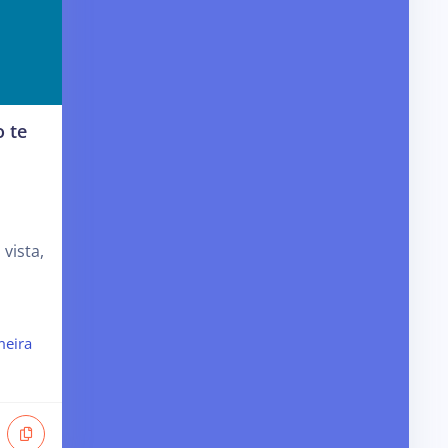
 te
vista,
meira