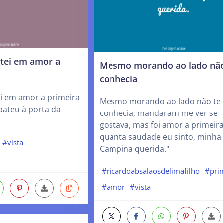
itei em amor a
Mesmo morando ao lado não
conhecia
ei em amor a primeira
Mesmo morando ao lado não te
 bateu à porta da
conhecia, mandaram me ver se
gostava, mas foi amor a primeira 
quanta saudade eu sinto, minha
#vista
Campina querida."
#ricardoabsalaosdelimafilho
#pri
#amor
#vista