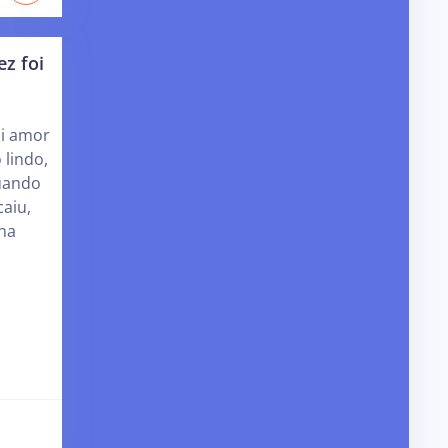
ez foi
oi amor
 lindo,
quando
aiu,
ha