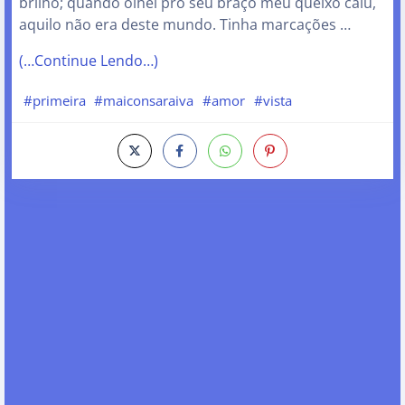
brilho; quando olhei pro seu braço meu queixo caiu,
aquilo não era deste mundo. Tinha marcações …
(…Continue Lendo…)
#primeira
#maiconsaraiva
#amor
#vista