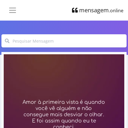
mensagem
.online