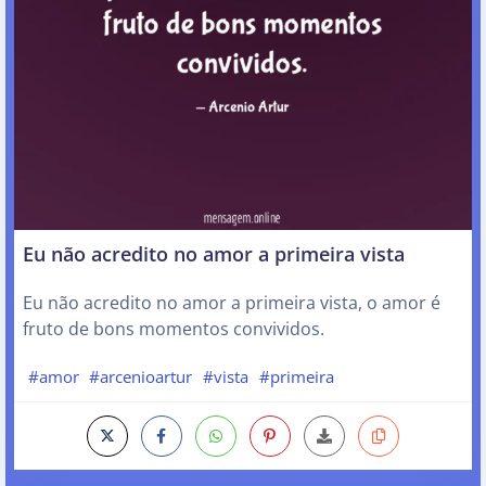
Eu não acredito no amor a primeira vista
Eu não acredito no amor a primeira vista, o amor é
fruto de bons momentos convividos.
#amor
#arcenioartur
#vista
#primeira