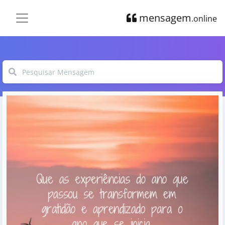
mensagem
.online