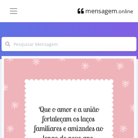
mensagem
.online