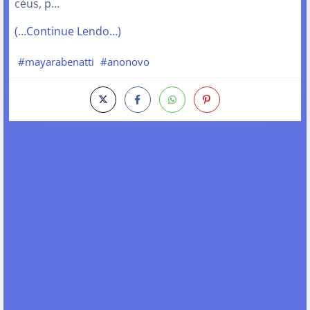
céus, p…
(…Continue Lendo…)
#mayarabenatti
#anonovo