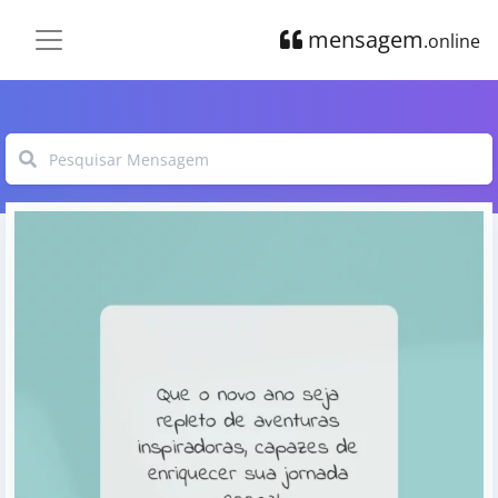
mensagem
.online