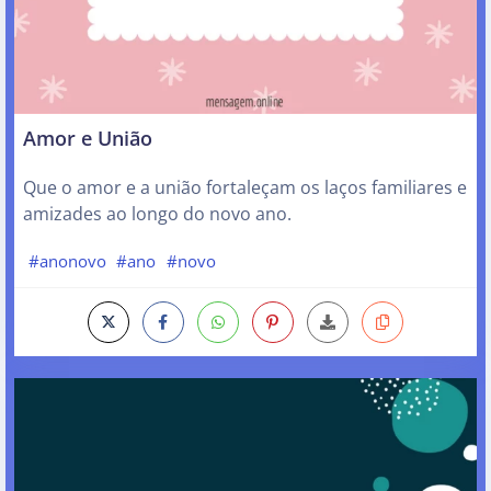
Amor e União
Que o amor e a união fortaleçam os laços familiares e
amizades ao longo do novo ano.
#anonovo
#ano
#novo