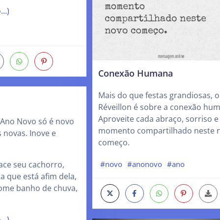
o…)
Conexão Humana
Mais do que festas grandiosas, o
Réveillon é sobre a conexão hu
Aproveite cada abraço, sorriso e
O Ano Novo só é novo
momento compartilhado neste 
s novas. Inove e
começo.
#novo
#anonovo
#ano
race seu cachorro,
a que está afim dela,
tome banho de chuva,
o…)