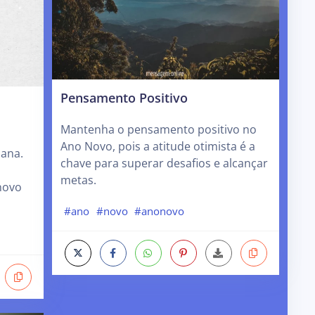
Pensamento Positivo
Mantenha o pensamento positivo no
Ano Novo, pois a atitude otimista é a
mana.
chave para superar desafios e alcançar
metas.
novo
#ano
#novo
#anonovo