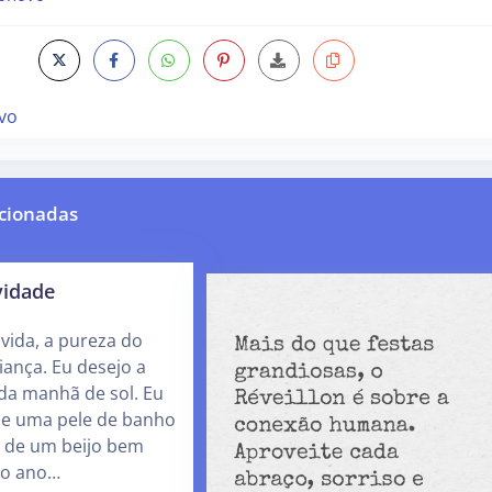
vo
cionadas
vidade
 vida, a pureza do
iança. Eu desejo a
da manhã de sol. Eu
 de uma pele de banho
 de um beijo bem
mo ano…