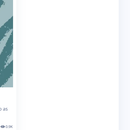
o as
0.9K