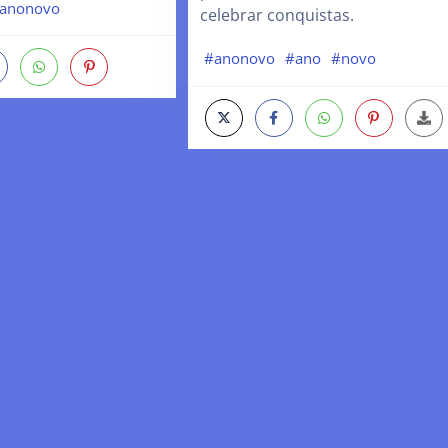
anonovo
celebrar conquistas.
#anonovo
#ano
#novo