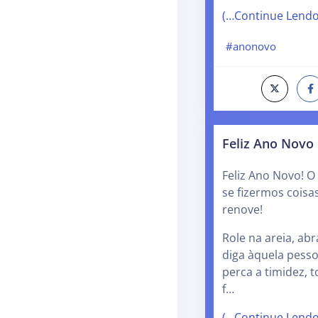
(…Continue Lend
#anonovo
Feliz Ano Novo
Feliz Ano Novo! 
se fizermos coisa
renove!
Role na areia, ab
diga àquela pesso
perca a timidez, 
f…
(…Continue Lend