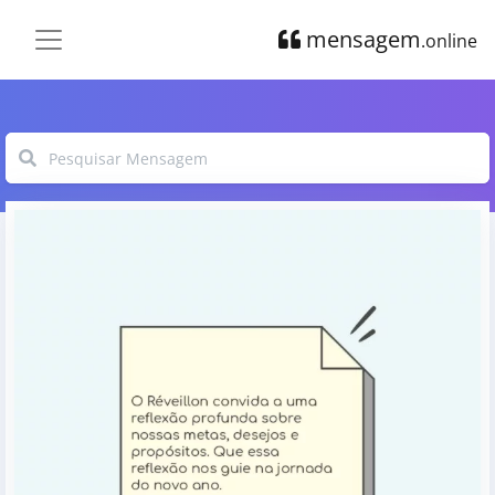
mensagem
.online