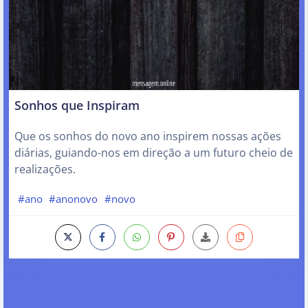
Sonhos que Inspiram
Que os sonhos do novo ano inspirem nossas ações
diárias, guiando-nos em direção a um futuro cheio de
realizações.
#ano
#anonovo
#novo