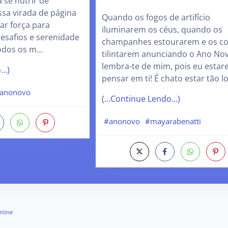
 se nutrir de
ssa virada de página
Quando os fogos de artifício
ar força para
iluminarem os céus, quando os
esafios e serenidade
champanhes estourarem e os c
todos os m…
tilintarem anunciando o Ano Nov
lembra-te de mim, pois eu estare
o…)
pensar em ti! É chato estar tão l
anonovo
(…Continue Lendo…)
#anonovo
#mayarabenatti
nline