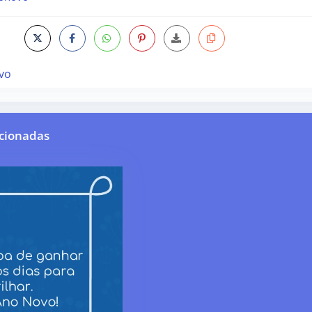
vo
cionadas