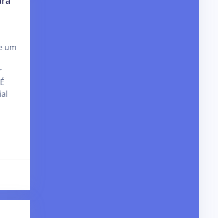
ara
e um
r
 É
al