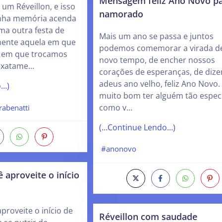
Mensagem feliz Ano Novo p
um Réveillon, e isso
namorado
inha memória acenda
ma outra festa de
Mais um ano se passa e juntos
mente aquela em que
podemos comemorar a virada d
, em que trocamos
novo tempo, de encher nossos
 exatame…
corações de esperanças, de dize
adeus ano velho, feliz Ano Novo.
o…)
muito bom ter alguém tão especi
como v…
abenatti
(…Continue Lendo…)
#anonovo
 aproveite o início
proveite o início de
Réveillon com saudade