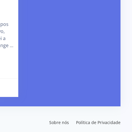
opos
o,
i a
onge …
Sobre nós
Política de Privacidade