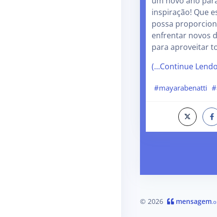
um novo ano para
inspiração! Que e
possa proporcion
enfrentar novos d
para aproveitar 
(…Continue Lend
#mayarabenatti
#
© 2026
mensagem
.o