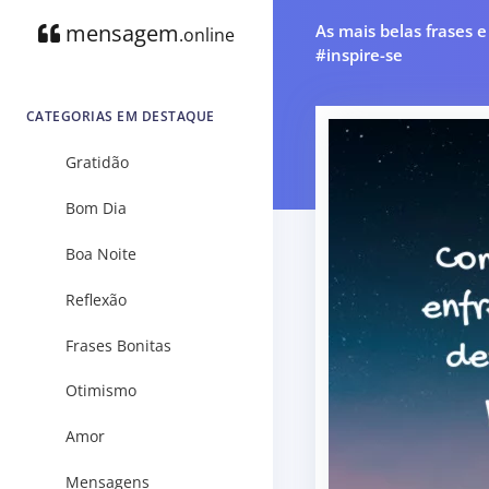
mensagem
As mais belas frases 
.online
#inspire-se
CATEGORIAS EM DESTAQUE
Gratidão
Bom Dia
Boa Noite
Reflexão
Frases Bonitas
Otimismo
Amor
Mensagens