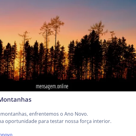
 Montanhas
 montanhas, enfrentemos o Ano Novo.
a oportunidade para testar nossa força interior.
onovo