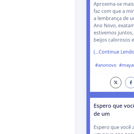
Aproxima-se mais 
faz com que a m
a lembrança de u
Ano Novo, exata
estivemos juntos
beijos calorosos
(…Continue Lend
#anonovo
#mayar
Espero que você
de um
Espero que você a